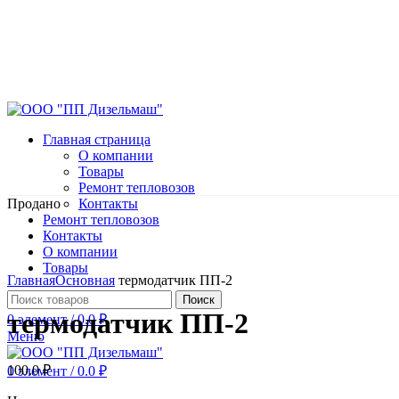
Главная страница
О компании
Товары
Ремонт тепловозов
Продано
Контакты
Ремонт тепловозов
Контакты
О компании
Нажмите, чтобы увеличить
Товары
Главная
Основная
термодатчик ПП-2
Поиск
термодатчик ПП-2
0
элемент
/
0.0
₽
Меню
100.0
₽
0
элемент
/
0.0
₽