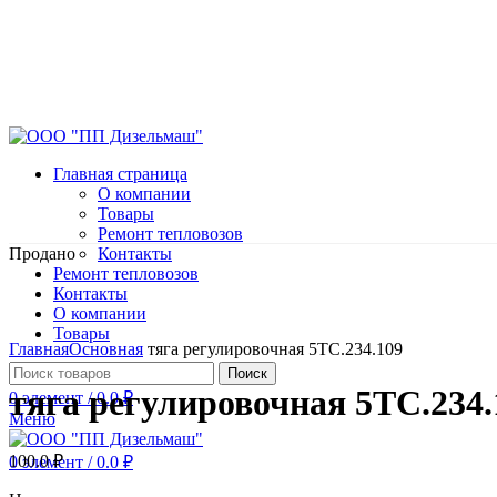
Главная страница
О компании
Товары
Ремонт тепловозов
Продано
Контакты
Ремонт тепловозов
Контакты
О компании
Нажмите, чтобы увеличить
Товары
Главная
Основная
тяга регулировочная 5ТС.234.109
Поиск
тяга регулировочная 5ТС.234.
0
элемент
/
0.0
₽
Меню
100.0
₽
0
элемент
/
0.0
₽