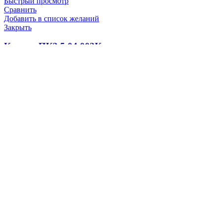
Быстрый просмотр
Сравнить
Добавить в список желаний
Закрыть
Кольцо ПК3.5.04.003К
500.0
₽
В корзину
Быстрый просмотр
Сравнить
Добавить в список желаний
Закрыть
кольцо поршневое 1-5Д49.22.04
1700.0
₽