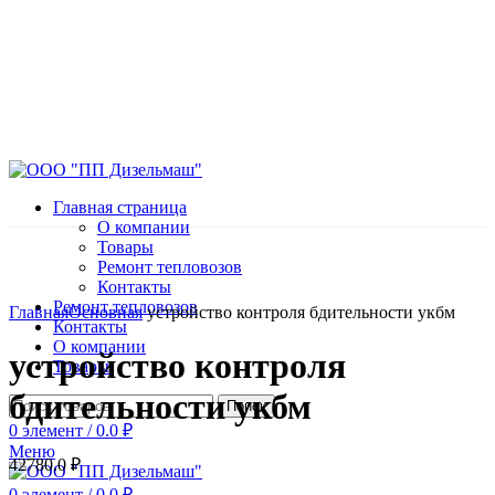
Главная страница
О компании
Товары
Ремонт тепловозов
Контакты
Нажмите, чтобы увеличить
Ремонт тепловозов
Главная
Основная
устройство контроля бдительности укбм
Контакты
О компании
устройство контроля
Товары
бдительности укбм
Поиск
0
элемент
/
0.0
₽
Меню
42780.0
₽
0
элемент
/
0.0
₽