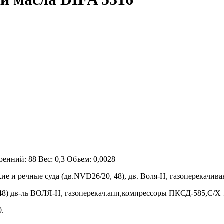
нний: 88 Вес: 0,3 Объем: 0,0028
ие и речные суда (дв.NVD26/20, 48), дв. Воля-Н, газоперекач
8) дв-ль ВОЛЯ-Н, газоперекач.апп,компрессоры ПКСД-585,С/Х 
0.