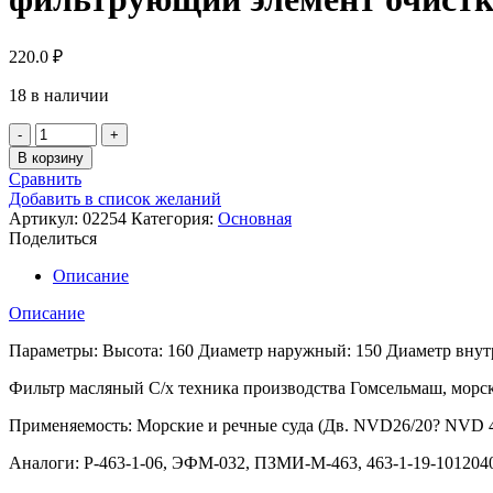
220.0
₽
18 в наличии
Количество
товара
В корзину
фильтрующий
Сравнить
элемент
Добавить в список желаний
очистки
Артикул:
02254
Категория:
Основная
масла
Поделиться
DIFA
5316
Описание
Описание
Параметры: Высота: 160 Диаметр наружный: 150 Диаметр внутре
Фильтр масляный С/х техника производства Гомсельмаш, морск
Применяемость: Морские и речные суда (Дв. NVD26/20? NVD 4
Аналоги: Р-463-1-06, ЭФМ-032, ПЗМИ-М-463, 463-1-19-101204