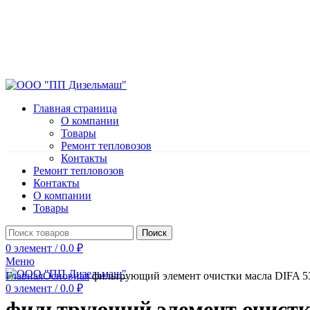
Главная страница
О компании
Товары
Ремонт тепловозов
Контакты
Ремонт тепловозов
Контакты
О компании
Товары
Поиск
0
элемент
/
0.0
₽
Меню
Нажмите, чтобы увеличить
Главная
Основная
фильтрующий элемент очистки масла DIFA 5
0
элемент
/
0.0
₽
фильтрующий элемент очистк