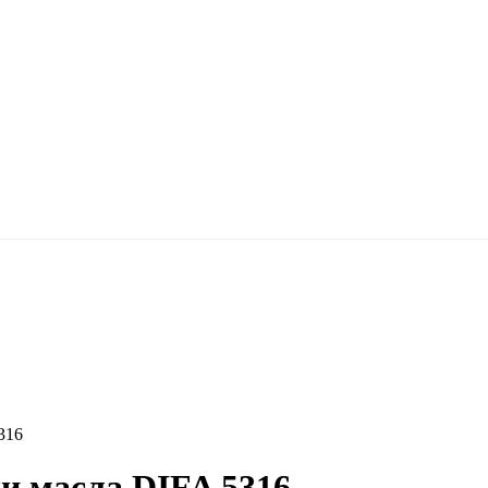
316
и масла DIFA 5316