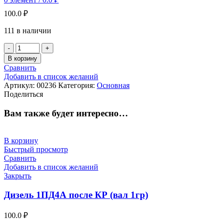
100.0
₽
111 в наличии
Количество
товара
В корзину
цепь
Сравнить
расцепного
Добавить в список желаний
привода
Артикул:
00236
Категория:
Основная
(без
Поделиться
валика)
106.01.009-
Вам также будет интересно…
0/48.06.18
СБ-1
В корзину
Быстрый просмотр
Сравнить
Добавить в список желаний
Закрыть
Дизель 1ПД4А после КР (вал 1гр)
100.0
₽