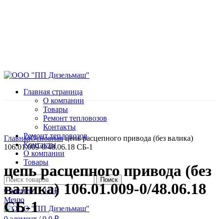
Главная страница
О компании
Товары
Ремонт тепловозов
Контакты
Нажмите, чтобы увеличить
Ремонт тепловозов
Главная
Основная
цепь расцепного привода (без валика)
Контакты
106.01.009-0/48.06.18 СБ-1
О компании
Товары
цепь расцепного привода (без
Поиск
валика) 106.01.009-0/48.06.18
0
элемент
/
0.0
₽
Меню
СБ-1
0
элемент
/
0.0
₽