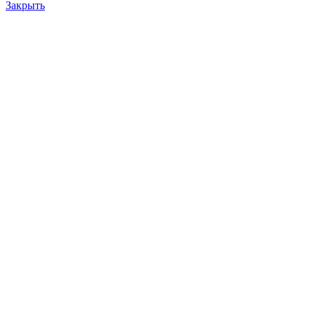
Закрыть
штанга 6Д49.92.4 спч-1
100.0
₽