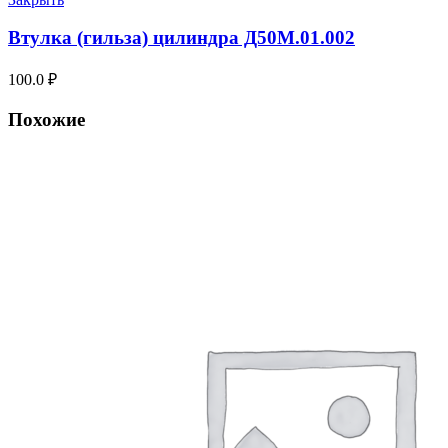
Втулка (гильза) цилиндра Д50М.01.002
100.0
₽
Похожие