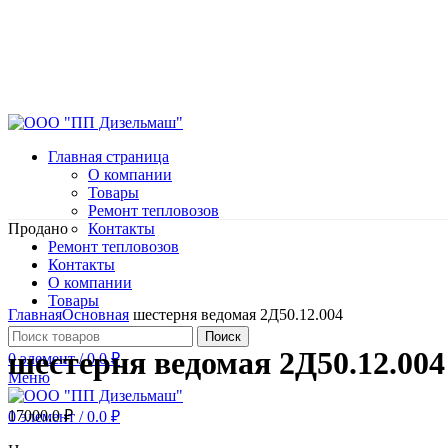
Главная страница
О компании
Товары
Ремонт тепловозов
Продано
Контакты
Ремонт тепловозов
Контакты
О компании
Нажмите, чтобы увеличить
Товары
Главная
Основная
шестерня ведомая 2Д50.12.004
Поиск
шестерня ведомая 2Д50.12.004
0
элемент
/
0.0
₽
Меню
17000.0
₽
0
элемент
/
0.0
₽