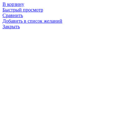
В корзину
Быстрый просмотр
Сравнить
Добавить в список желаний
Закрыть
Кольцо 6Д49.36.11 (Д217.00.38) Резина
100.0
₽