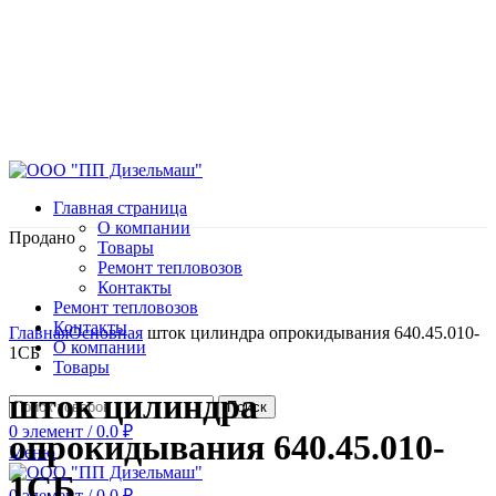
Главная страница
О компании
Продано
Товары
Ремонт тепловозов
Контакты
Ремонт тепловозов
Нажмите, чтобы увеличить
Контакты
Главная
Основная
шток цилиндра опрокидывания 640.45.010-
О компании
1СБ
Товары
шток цилиндра
Поиск
0
элемент
/
0.0
₽
опрокидывания 640.45.010-
Меню
1СБ
0
элемент
/
0.0
₽