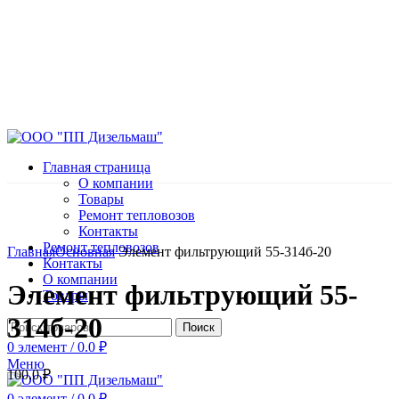
Главная страница
О компании
Товары
Ремонт тепловозов
Контакты
Нажмите, чтобы увеличить
Ремонт тепловозов
Главная
Основная
Элемент фильтрующий 55-314б-20
Контакты
О компании
Элемент фильтрующий 55-
Товары
314б-20
Поиск
0
элемент
/
0.0
₽
Меню
100.0
₽
0
элемент
/
0.0
₽