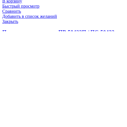
В корзину
Быстрый просмотр
Сравнить
Добавить в список желаний
Закрыть
Панель с резисторами ПР-50422П / ПС-50422
20000.0
₽
В корзину
Быстрый просмотр
Сравнить
Добавить в список желаний
Закрыть
Уплотнение головки поршня Д49.78.50
(5Д49.22.21)
100.0
₽
В корзину
Быстрый просмотр
Сравнить