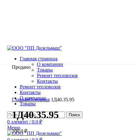
Главная страница
О компании
Продано
Товары
Ремонт тепловозов
Контакты
Ремонт тепловозов
Контакты
Нажмите, чтобы увеличить
О компании
Главная
Основная
1Д40.35.95
Товары
1Д40.35.95
Поиск
0
элемент
/
0.0
₽
Меню
100.0
₽
0
элемент
/
0.0
₽