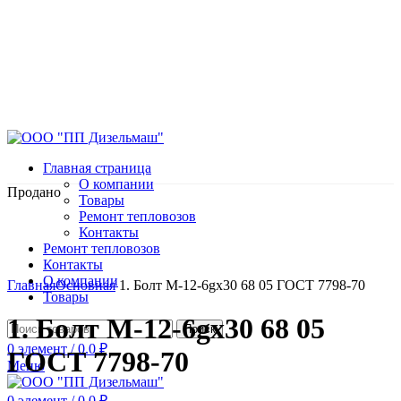
Главная страница
О компании
Продано
Товары
Ремонт тепловозов
Контакты
Ремонт тепловозов
Контакты
Нажмите, чтобы увеличить
О компании
Главная
Основная
1. Болт М-12-6gx30 68 05 ГОСТ 7798-70
Товары
1. Болт М-12-6gx30 68 05
Поиск
0
элемент
/
0.0
₽
ГОСТ 7798-70
Меню
0
элемент
/
0.0
₽