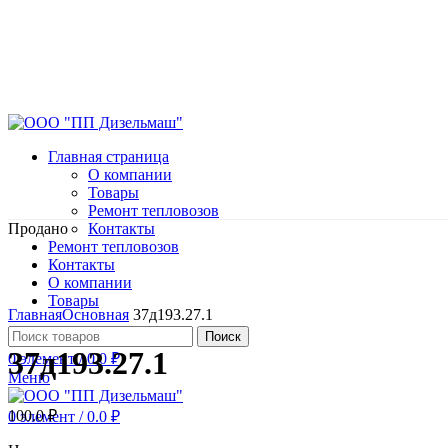
Главная страница
О компании
Товары
Ремонт тепловозов
Продано
Контакты
Ремонт тепловозов
Контакты
О компании
Нажмите, чтобы увеличить
Товары
Главная
Основная
37д193.27.1
Поиск
37д193.27.1
0
элемент
/
0.0
₽
Меню
100.0
₽
0
элемент
/
0.0
₽