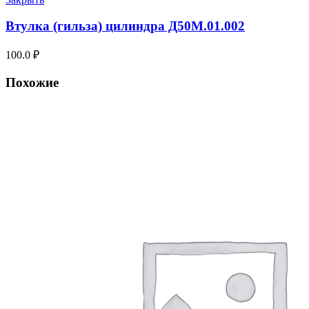
Втулка (гильза) цилиндра Д50М.01.002
100.0
₽
Похожие