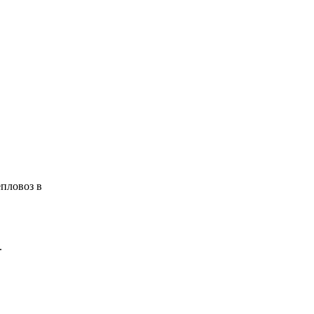
пловоз в
.