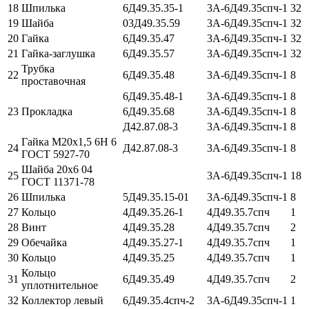
18
Шпилька
6Д49.35.35-1
3А-6Д49.35спч-1
32
19
Шайба
03Д49.35.59
3А-6Д49.35спч-1
32
20
Гайка
6Д49.35.47
3А-6Д49.35спч-1
32
21
Гайка-заглушка
6Д49.35.57
3А-6Д49.35спч-1
32
Трубка
22
6Д49.35.48
3А-6Д49.35спч-1
8
проставочная
6Д49.35.48-1
3А-6Д49.35спч-1
8
23
Прокладка
6Д49.35.68
3А-6Д49.35спч-1
8
Д42.87.08-3
3А-6Д49.35спч-1
8
Гайка М20х1,5 6Н 6
24
Д42.87.08-3
3А-6Д49.35спч-1
8
ГОСТ 5927-70
Шайба 20х6 04
25
3А-6Д49.35спч-1
18
ГОСТ 11371-78
26
Шпилька
5Д49.35.15-01
3А-6Д49.35спч-1
8
27
Кольцо
4Д49.35.26-1
4Д49.35.7спч
1
28
Винт
4Д49.35.28
4Д49.35.7спч
2
29
Обечайка
4Д49.35.27-1
4Д49.35.7спч
1
30
Кольцо
4Д49.35.25
4Д49.35.7спч
1
Кольцо
31
6Д49.35.49
4Д49.35.7спч
2
уплотнительное
32
Коллектор левый
6Д49.35.4спч-2
3А-6Д49.35спч-1
1