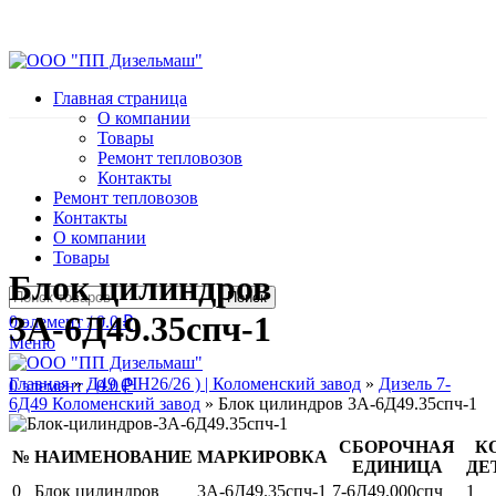
Главная страница
О компании
Товары
Ремонт тепловозов
Контакты
Ремонт тепловозов
Контакты
О компании
Товары
Блок цилиндров
Поиск
3А-6Д49.35спч-1
0
элемент
/
0.0
₽
Меню
Главная
»
Д49 (ЧН26/26 ) | Коломенский завод
»
Дизель 7-
0
элемент
/
0.0
₽
6Д49 Коломенский завод
»
Блок цилиндров 3А-6Д49.35спч-1
СБОРОЧНАЯ
К
№
НАИМЕНОВАНИЕ
МАРКИРОВКА
ЕДИНИЦА
ДЕ
0
Блок цилиндров
3А-6Д49.35спч-1
7-6Д49.000спч
1