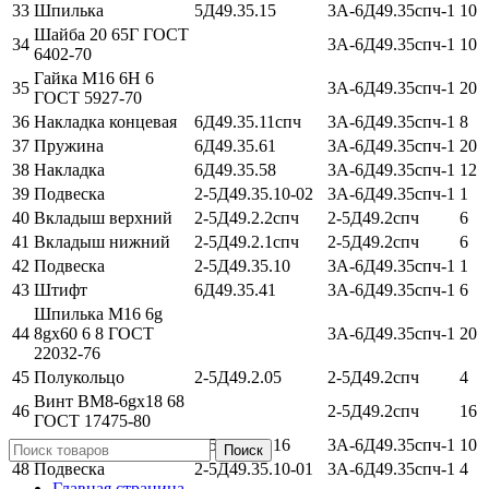
33
Шпилька
5Д49.35.15
3А-6Д49.35спч-1
10
Шайба 20 65Г ГОСТ
34
3А-6Д49.35спч-1
10
6402-70
Гайка М16 6Н 6
35
3А-6Д49.35спч-1
20
ГОСТ 5927-70
36
Накладка концевая
6Д49.35.11спч
3А-6Д49.35спч-1
8
37
Пружина
6Д49.35.61
3А-6Д49.35спч-1
20
38
Накладка
6Д49.35.58
3А-6Д49.35спч-1
12
39
Подвеска
2-5Д49.35.10-02
3А-6Д49.35спч-1
1
40
Вкладыш верхний
2-5Д49.2.2спч
2-5Д49.2спч
6
41
Вкладыш нижний
2-5Д49.2.1спч
2-5Д49.2спч
6
42
Подвеска
2-5Д49.35.10
3А-6Д49.35спч-1
1
43
Штифт
6Д49.35.41
3А-6Д49.35спч-1
6
Шпилька М16 6g
44
8gx60 6 8 ГОСТ
3А-6Д49.35спч-1
20
22032-76
45
Полукольцо
2-5Д49.2.05
2-5Д49.2спч
4
Винт ВМ8-6gx18 68
46
2-5Д49.2спч
16
ГОСТ 17475-80
47
Болт
2-5Д49.35.16
3А-6Д49.35спч-1
10
Поиск
48
Подвеска
2-5Д49.35.10-01
3А-6Д49.35спч-1
4
Главная страница