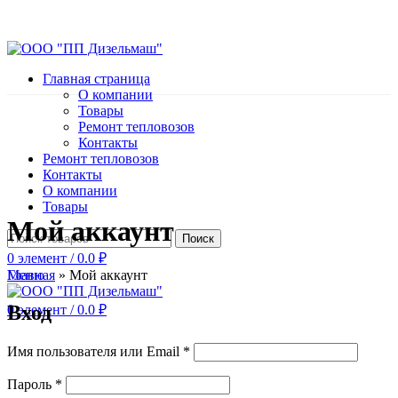
Главная страница
О компании
Товары
Ремонт тепловозов
Контакты
Ремонт тепловозов
Контакты
О компании
Товары
Мой аккаунт
Поиск
0
элемент
/
0.0
₽
Главная
»
Мой аккаунт
Меню
Вход
0
элемент
/
0.0
₽
Имя пользователя или Email
*
Пароль
*