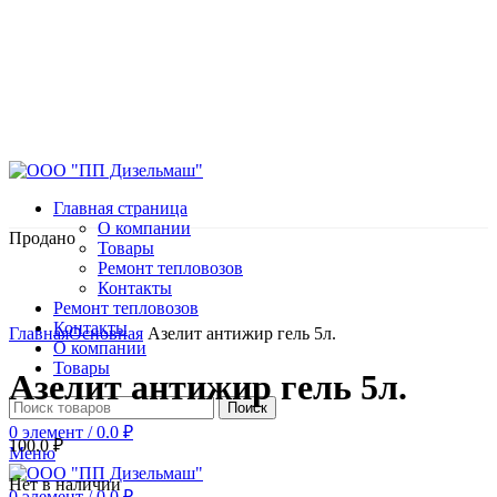
Главная страница
О компании
Продано
Товары
Ремонт тепловозов
Контакты
Ремонт тепловозов
Нажмите, чтобы увеличить
Контакты
Главная
Основная
Азелит антижир гель 5л.
О компании
Товары
Азелит антижир гель 5л.
Поиск
0
элемент
/
0.0
₽
100.0
₽
Меню
Нет в наличии
0
элемент
/
0.0
₽