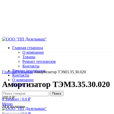
Главная страница
О компании
Товары
Ремонт тепловозов
Контакты
Нажмите, чтобы увеличить
Ремонт тепловозов
Главная
Основная
Амортизатор ТЭМ3.35.30.020
Контакты
О компании
Амортизатор ТЭМ3.35.30.020
Товары
Поиск
100.0
₽
0
элемент
/
0.0
₽
Меню
24 в наличии
0
элемент
/
0.0
₽