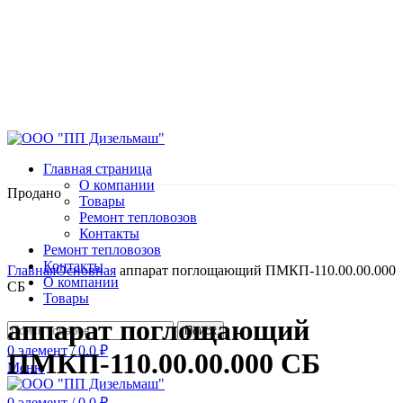
Главная страница
О компании
Продано
Товары
Ремонт тепловозов
Контакты
Ремонт тепловозов
Нажмите, чтобы увеличить
Контакты
Главная
Основная
аппарат поглощающий ПМКП-110.00.00.000
О компании
СБ
Товары
аппарат поглощающий
Поиск
0
элемент
/
0.0
₽
ПМКП-110.00.00.000 СБ
Меню
0
элемент
/
0.0
₽