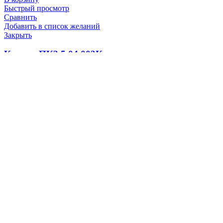
Быстрый просмотр
Сравнить
Добавить в список желаний
Закрыть
Кольцо ПК3.5.04.003К
500.0
₽
В корзину
Быстрый просмотр
Сравнить
Добавить в список желаний
Закрыть
Колпачок Д50.09.006
100.0
₽