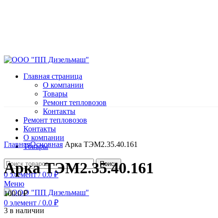
Главная страница
О компании
Товары
Ремонт тепловозов
Контакты
Ремонт тепловозов
Контакты
Нажмите, чтобы увеличить
О компании
Главная
Основная
Арка ТЭМ2.35.40.161
Товары
Арка ТЭМ2.35.40.161
Поиск
0
элемент
/
0.0
₽
Меню
100.0
₽
0
элемент
/
0.0
₽
3 в наличии