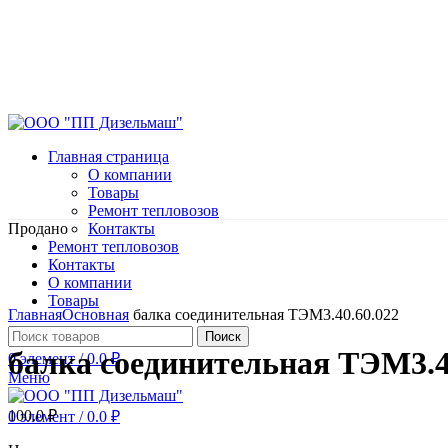
Главная страница
О компании
Товары
Ремонт тепловозов
Продано
Контакты
Ремонт тепловозов
Контакты
О компании
Нажмите, чтобы увеличить
Товары
Главная
Основная
балка соединительная ТЭМ3.40.60.022
Поиск
балка соединительная ТЭМ3.4
0
элемент
/
0.0
₽
Меню
100.0
₽
0
элемент
/
0.0
₽