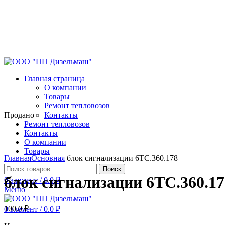
Главная страница
О компании
Товары
Ремонт тепловозов
Продано
Контакты
Ремонт тепловозов
Контакты
О компании
Нажмите, чтобы увеличить
Товары
Главная
Основная
блок сигнализации 6ТС.360.178
Поиск
блок сигнализации 6ТС.360.17
0
элемент
/
0.0
₽
Меню
100.0
₽
0
элемент
/
0.0
₽