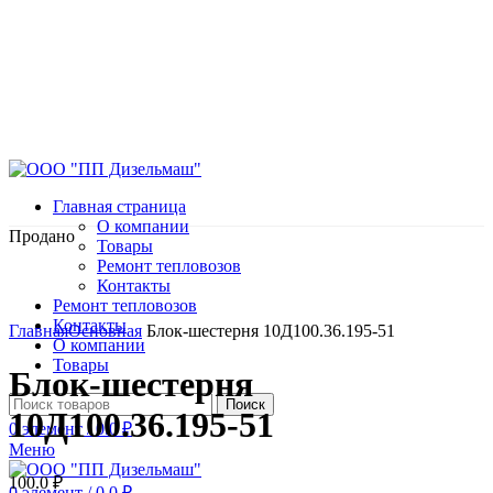
Главная страница
О компании
Продано
Товары
Ремонт тепловозов
Контакты
Ремонт тепловозов
Нажмите, чтобы увеличить
Контакты
Главная
Основная
Блок-шестерня 10Д100.36.195-51
О компании
Товары
Блок-шестерня
Поиск
10Д100.36.195-51
0
элемент
/
0.0
₽
Меню
100.0
₽
0
элемент
/
0.0
₽