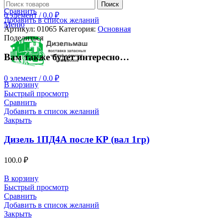
Поиск
Сравнить
0
элемент
/
0.0
₽
Добавить в список желаний
Меню
Артикул:
01065
Категория:
Основная
Поделиться
Вам также будет интересно…
0
элемент
/
0.0
₽
В корзину
Быстрый просмотр
Сравнить
Добавить в список желаний
Закрыть
Дизель 1ПД4А после КР (вал 1гр)
100.0
₽
В корзину
Быстрый просмотр
Сравнить
Добавить в список желаний
Закрыть