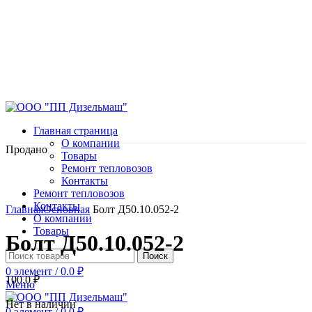
Главная страница
О компании
Продано
Товары
Ремонт тепловозов
Контакты
Ремонт тепловозов
Нажмите, чтобы увеличить
Контакты
Главная
Основная
Болт Д50.10.052-2
О компании
Товары
Болт Д50.10.052-2
Поиск
0
элемент
/
0.0
₽
100.0
₽
Меню
Нет в наличии
0
элемент
/
0.0
₽