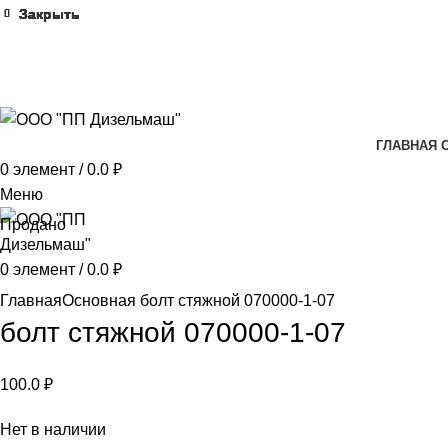
Закрыть
Закрыть
Закрыть
Закрыть
Закрыть
Закрыть
Закрыть
Закрыть
Закрыть
Закрыть
ГЛАВНАЯ 
0
элемент
/
0.0
₽
Меню
Продано
0
элемент
/
0.0
₽
Нажмите, чтобы увеличить
Главная
Основная
болт стяжной 070000-1-07
болт стяжной 070000-1-07
100.0
₽
Нет в наличии