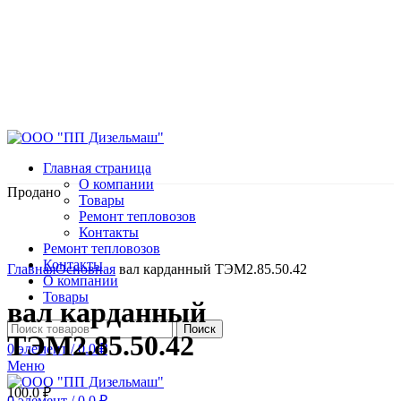
Главная страница
О компании
Продано
Товары
Ремонт тепловозов
Контакты
Ремонт тепловозов
Нажмите, чтобы увеличить
Контакты
Главная
Основная
вал карданный ТЭМ2.85.50.42
О компании
Товары
вал карданный
Поиск
ТЭМ2.85.50.42
0
элемент
/
0.0
₽
Меню
100.0
₽
0
элемент
/
0.0
₽