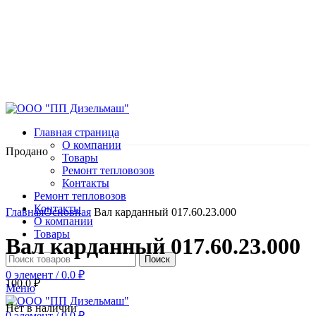
Главная страница
О компании
Продано
Товары
Ремонт тепловозов
Контакты
Ремонт тепловозов
Нажмите, чтобы увеличить
Контакты
Главная
Основная
Вал карданный 017.60.23.000
О компании
Товары
Вал карданный 017.60.23.000
Поиск
0
элемент
/
0.0
₽
100.0
₽
Меню
Нет в наличии
0
элемент
/
0.0
₽