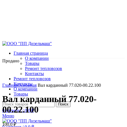
Главная страница
О компании
Продано
Товары
Ремонт тепловозов
Контакты
Ремонт тепловозов
Нажмите, чтобы увеличить
Контакты
Главная
Основная
Вал карданный 77.020-00.22.100
О компании
Товары
Вал карданный 77.020-
Поиск
00.22.100
0
элемент
/
0.0
₽
Меню
100.0
₽
0
элемент
/
0.0
₽