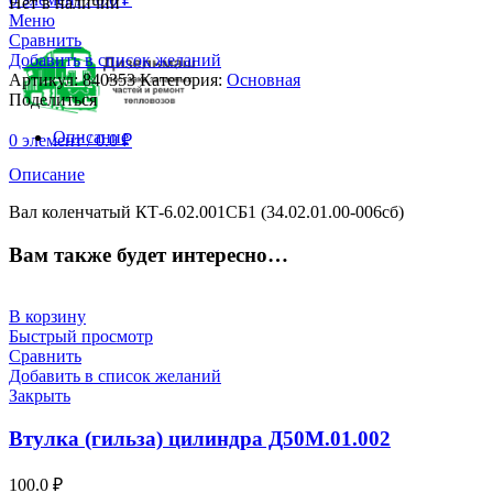
Нет в наличии
Меню
Сравнить
Добавить в список желаний
Артикул:
840353
Категория:
Основная
Поделиться
Описание
0
элемент
/
0.0
₽
Описание
Вал коленчатый КТ-6.02.001СБ1 (34.02.01.00-006сб)
Вам также будет интересно…
В корзину
Быстрый просмотр
Сравнить
Добавить в список желаний
Закрыть
Втулка (гильза) цилиндра Д50М.01.002
100.0
₽