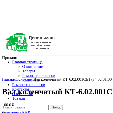
Продано
Главная страница
О компании
Товары
Нажмите, чтобы увеличить
Ремонт тепловозов
Главная
Основная
Вал коленчатый КТ-6.02.001СБ1 (34.02.01.00-
Контакты
Ремонт тепловозов
Контакты
Вал коленчатый КТ-6.02.001СБ
О компании
Товары
100.0
₽
Поиск
0
элемент
/
0.0
₽