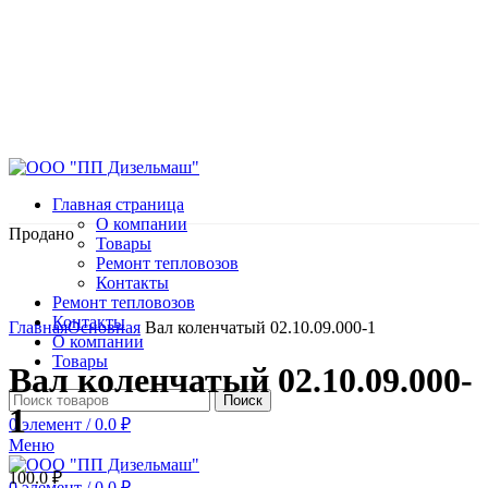
Главная страница
О компании
Продано
Товары
Ремонт тепловозов
Контакты
Ремонт тепловозов
Нажмите, чтобы увеличить
Контакты
Главная
Основная
Вал коленчатый 02.10.09.000-1
О компании
Товары
Вал коленчатый 02.10.09.000-
Поиск
1
0
элемент
/
0.0
₽
Меню
100.0
₽
0
элемент
/
0.0
₽