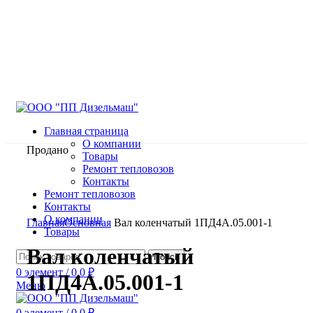
Главная страница
О компании
Продано
Товары
Ремонт тепловозов
Контакты
Ремонт тепловозов
Контакты
Нажмите, чтобы увеличить
О компании
Главная
Основная
Вал коленчатый 1ПД4А.05.001-1
Товары
Вал коленчатый
Поиск
0
элемент
/
0.0
₽
1ПД4А.05.001-1
Меню
0
элемент
/
0.0
₽