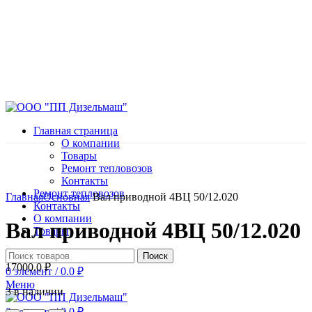
Главная страница
О компании
Товары
Ремонт тепловозов
Контакты
Нажмите, чтобы увеличить
Ремонт тепловозов
Главная
Основная
Вал приводной 4ВЦ 50/12.020
Контакты
О компании
Вал приводной 4ВЦ 50/12.020
Товары
Поиск
17000.0
₽
0
элемент
/
0.0
₽
Меню
3 в наличии
0
элемент
/
0.0
₽