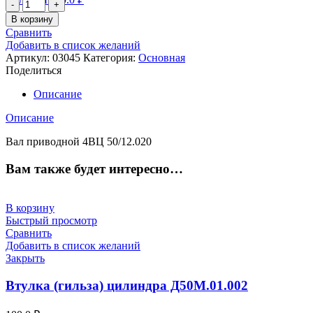
Количество
товара
В корзину
Вал
Сравнить
приводной
Добавить в список желаний
4ВЦ
Артикул:
03045
Категория:
Основная
50/12.020
Поделиться
Описание
Описание
Вал приводной 4ВЦ 50/12.020
Вам также будет интересно…
В корзину
Быстрый просмотр
Сравнить
Добавить в список желаний
Закрыть
Втулка (гильза) цилиндра Д50М.01.002