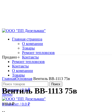
Главная страница
О компании
Товары
Ремонт тепловозов
Продано
Контакты
Ремонт тепловозов
Контакты
О компании
Нажмите, чтобы увеличить
Товары
Главная
Основная
Вентиль ВВ-1113 75в
Поиск
Вентиль ВВ-1113 75в
0
элемент
/
0.0
₽
Меню
100.0
₽
0
элемент
/
0.0
₽