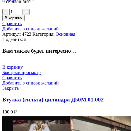
65 в наличии
Количество
товара
В корзину
Вентиль
Сравнить
ВВ
Добавить в список желаний
—
Артикул:
4723
Категория:
Основная
1415
Поделиться
110В
Вам также будет интересно…
В корзину
Быстрый просмотр
Сравнить
Добавить в список желаний
Закрыть
Втулка (гильза) цилиндра Д50М.01.002
100.0
₽