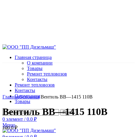
Главная страница
О компании
Товары
Ремонт тепловозов
Контакты
Ремонт тепловозов
Контакты
Нажмите, чтобы увеличить
О компании
Главная
Основная
Вентиль ВВ—1415 110В
Товары
Вентиль ВВ—1415 110В
Поиск
0
элемент
/
0.0
₽
Меню
100.0
₽
0
элемент
/
0.0
₽