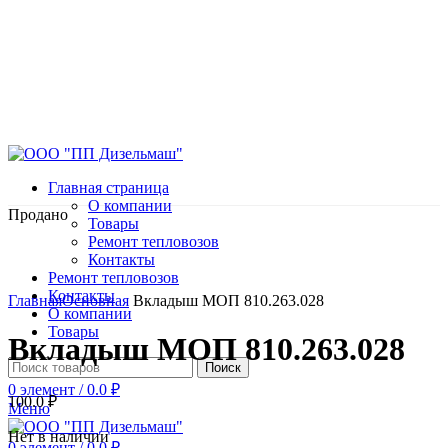
Главная страница
О компании
Продано
Товары
Ремонт тепловозов
Контакты
Ремонт тепловозов
Нажмите, чтобы увеличить
Контакты
Главная
Основная
Вкладыш МОП 810.263.028
О компании
Товары
Вкладыш МОП 810.263.028
Поиск
0
элемент
/
0.0
₽
100.0
₽
Меню
Нет в наличии
0
элемент
/
0.0
₽