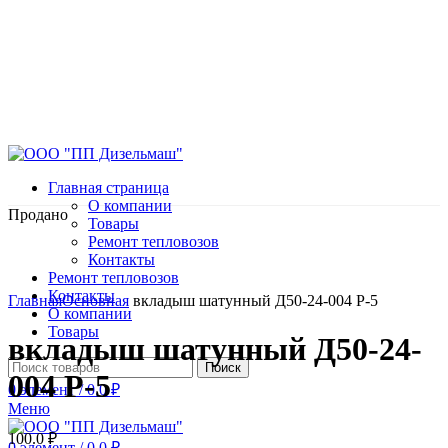
Главная страница
О компании
Продано
Товары
Ремонт тепловозов
Контакты
Ремонт тепловозов
Нажмите, чтобы увеличить
Контакты
Главная
Основная
вкладыш шатунный Д50-24-004 Р-5
О компании
Товары
вкладыш шатунный Д50-24-
Поиск
004 Р-5
0
элемент
/
0.0
₽
Меню
100.0
₽
0
элемент
/
0.0
₽