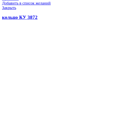
Добавить в список желаний
Закрыть
кольцо КУ 3872
35.0
₽
В корзину
Быстрый просмотр
Сравнить
Добавить в список желаний
Закрыть
Уплотнение головки поршня Д49.78.50
(5Д49.22.21)
100.0
₽