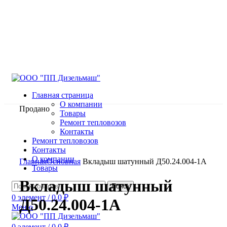
Главная страница
О компании
Продано
Товары
Ремонт тепловозов
Контакты
Ремонт тепловозов
Контакты
Нажмите, чтобы увеличить
О компании
Главная
Основная
Вкладыш шатунный Д50.24.004-1А
Товары
Вкладыш шатунный
Поиск
0
элемент
/
0.0
₽
Д50.24.004-1А
Меню
0
элемент
/
0.0
₽