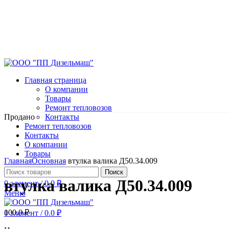
Главная страница
О компании
Товары
Ремонт тепловозов
Продано
Контакты
Ремонт тепловозов
Контакты
О компании
Нажмите, чтобы увеличить
Товары
Главная
Основная
втулка валика Д50.34.009
Поиск
втулка валика Д50.34.009
0
элемент
/
0.0
₽
Меню
100.0
₽
0
элемент
/
0.0
₽