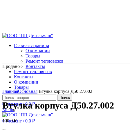
Главная страница
О компании
Товары
Ремонт тепловозов
Продано
Контакты
Ремонт тепловозов
Контакты
О компании
Нажмите, чтобы увеличить
Товары
Главная
Основная
Втулка корпуса Д50.27.002
Поиск
Втулка корпуса Д50.27.002
0
элемент
/
0.0
₽
Меню
100.0
₽
0
элемент
/
0.0
₽