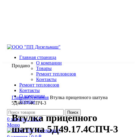
Главная страница
О компании
Продано
Товары
Ремонт тепловозов
Контакты
Ремонт тепловозов
Контакты
Нажмите, чтобы увеличить
О компании
Главная
Основная
Втулка прицепного шатуна
Товары
5Д49.17.4СПЧ-3
Поиск
Втулка прицепного
0
элемент
/
0.0
₽
Меню
шатуна 5Д49.17.4СПЧ-3
0
элемент
/
0.0
₽