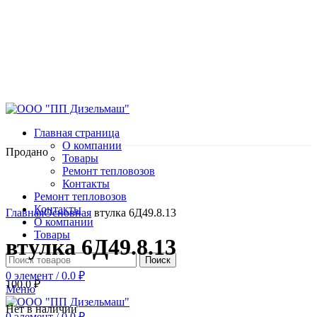
Главная страница
О компании
Продано
Товары
Ремонт тепловозов
Контакты
Ремонт тепловозов
Нажмите, чтобы увеличить
Контакты
Главная
Основная
втулка 6Д49.8.13
О компании
Товары
втулка 6Д49.8.13
Поиск
0
элемент
/
0.0
₽
100.0
₽
Меню
Нет в наличии
0
элемент
/
0.0
₽