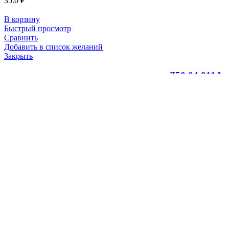
35.0
₽
В корзину
Быстрый просмотр
Сравнить
Добавить в список желаний
Закрыть
кольцо поршневое трапецеидальное Д50.04.011А
(0гр)
100.0
₽
В корзину
Быстрый просмотр
Сравнить
Добавить в список желаний
Закрыть
кольцо уплотнительное 30Д.36.08-8 (ИРП-1266)
100.0
₽
В корзину