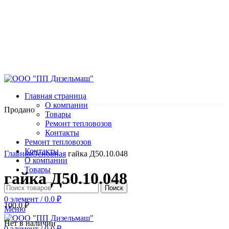
Главная страница
О компании
Продано
Товары
Ремонт тепловозов
Контакты
Ремонт тепловозов
Нажмите, чтобы увеличить
Контакты
Главная
Основная
гайка Д50.10.048
О компании
Товары
гайка Д50.10.048
Поиск
0
элемент
/
0.0
₽
100.0
₽
Меню
Нет в наличии
0
элемент
/
0.0
₽