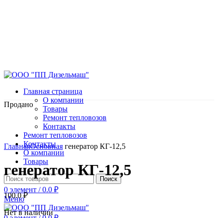
Главная страница
О компании
Продано
Товары
Ремонт тепловозов
Контакты
Ремонт тепловозов
Нажмите, чтобы увеличить
Контакты
Главная
Основная
генератор КГ-12,5
О компании
Товары
генератор КГ-12,5
Поиск
0
элемент
/
0.0
₽
100.0
₽
Меню
Нет в наличии
0
элемент
/
0.0
₽