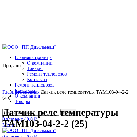
Главная страница
О компании
Продано
Товары
Ремонт тепловозов
Контакты
Ремонт тепловозов
Нажмите, чтобы увеличить
Контакты
Главная
Основная
Датчик реле температуры ТАМ103-04-2-2
О компании
(25)
Товары
Датчик реле температуры
Поиск
0
элемент
/
0.0
₽
ТАМ103-04-2-2 (25)
Меню
0
элемент
/
0.0
₽