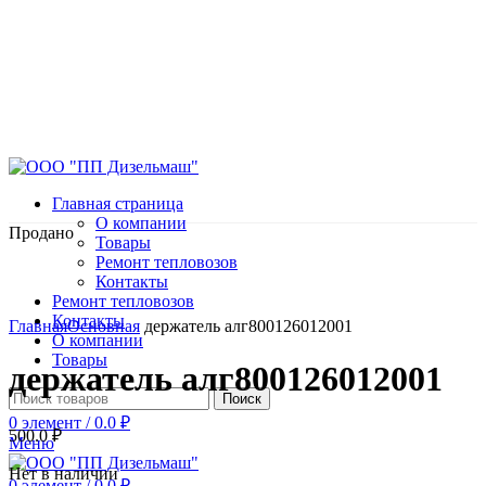
Главная страница
О компании
Продано
Товары
Ремонт тепловозов
Контакты
Ремонт тепловозов
Нажмите, чтобы увеличить
Контакты
Главная
Основная
держатель алг800126012001
О компании
Товары
держатель алг800126012001
Поиск
0
элемент
/
0.0
₽
500.0
₽
Меню
Нет в наличии
0
элемент
/
0.0
₽