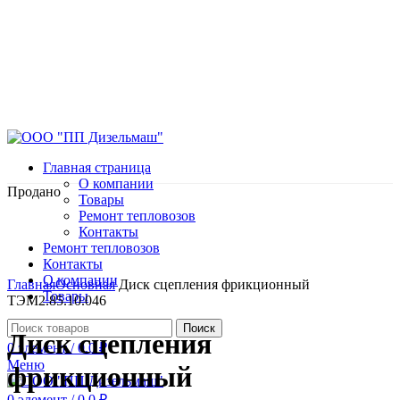
Главная страница
О компании
Продано
Товары
Ремонт тепловозов
Контакты
Ремонт тепловозов
Контакты
Нажмите, чтобы увеличить
О компании
Главная
Основная
Диск сцепления фрикционный
Товары
ТЭМ2.85.10.046
Поиск
Диск сцепления
0
элемент
/
0.0
₽
Меню
фрикционный
0
элемент
/
0.0
₽