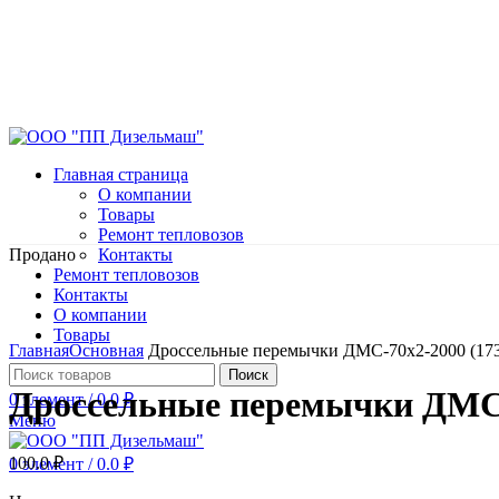
Главная страница
О компании
Товары
Ремонт тепловозов
Продано
Контакты
Ремонт тепловозов
Контакты
О компании
Нажмите, чтобы увеличить
Товары
Главная
Основная
Дроссельные перемычки ДМС-70х2-2000 (173
Поиск
Дроссельные перемычки ДМС-7
0
элемент
/
0.0
₽
Меню
100.0
₽
0
элемент
/
0.0
₽