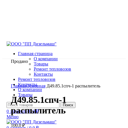
Главная страница
О компании
Продано
Товары
Ремонт тепловозов
Контакты
Ремонт тепловозов
Нажмите, чтобы увеличить
Контакты
Главная
Основная
Д49.85.1спч-1 распылитель
О компании
Товары
Д49.85.1спч-1
Поиск
распылитель
0
элемент
/
0.0
₽
Меню
100.0
₽
0
элемент
/
0.0
₽