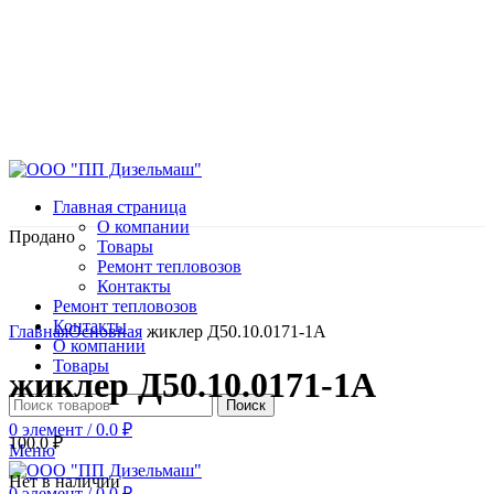
Главная страница
О компании
Продано
Товары
Ремонт тепловозов
Контакты
Ремонт тепловозов
Нажмите, чтобы увеличить
Контакты
Главная
Основная
жиклер Д50.10.0171-1А
О компании
Товары
жиклер Д50.10.0171-1А
Поиск
0
элемент
/
0.0
₽
100.0
₽
Меню
Нет в наличии
0
элемент
/
0.0
₽