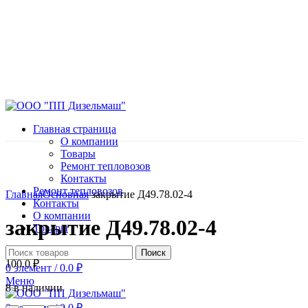
Главная страница
О компании
Товары
Ремонт тепловозов
Контакты
Нажмите, чтобы увеличить
Ремонт тепловозов
Главная
Основная
закрытие Д49.78.02-4
Контакты
О компании
закрытие Д49.78.02-4
Товары
Поиск
100.0
₽
0
элемент
/
0.0
₽
Меню
8 в наличии
0
элемент
/
0.0
₽