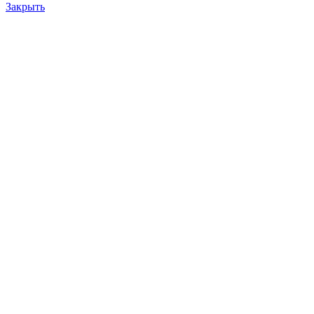
Закрыть
Контактор ПКГ-566М
100.0
₽